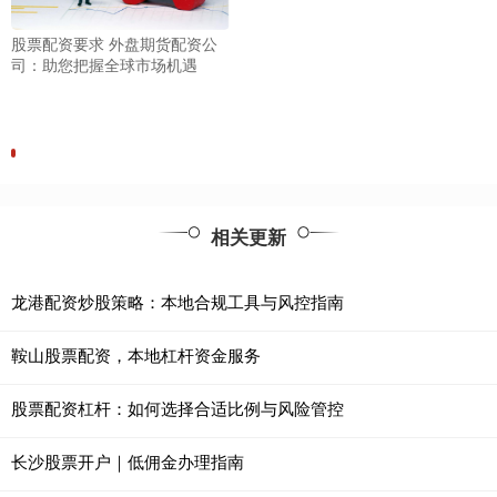
股票配资要求 外盘期货配资公
司：助您把握全球市场机遇
相关更新
龙港配资炒股策略：本地合规工具与风控指南
鞍山股票配资，本地杠杆资金服务
股票配资杠杆：如何选择合适比例与风险管控
长沙股票开户｜低佣金办理指南