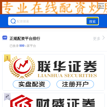
搜索
正规配资平台排行
更多
已收录
999
+家平台