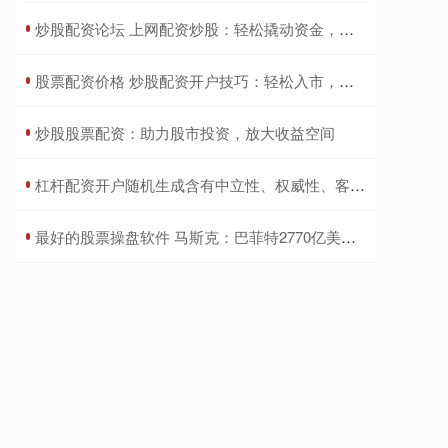
​炒股配资论坛 上网配资炒股：轻松撬动资金，实现财富梦想
​股票配资价格 炒股配资开户技巧：轻松入市，稳健获利
​炒股股票配资：助力股市投资，放大收益空间
​杠杆配资开户随机生成含有中立性、权威性、客观性、合规性和信息实用性适合网站发布不超30字的标题
​最好的股票操盘软件 马斯克：巴菲特2770亿美元现金储备太疯狂