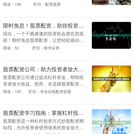
收益的可能性。然而，高收益往往伴随着
阅读：139
栏目：配资股票
高风险，尤其是在不合规操作的情况下。
本文将为您详细解....
限时免息！股票配资，助你投资腾飞
现在，一个千载难逢的投资机会摆在您面
前！限时免息股票配资，让您轻松撬动更
多资金，助您投资腾飞。 股票配资是一种
阅读：52
栏目：联华证券
杠杆投资方式，可以放大您的投资收益。
通过配资，您可....
股票配资公司：助力投资者放大收益，谨慎选择
股票配资公司通过提供杠杆资金，帮助投
资者放大收益。然而，在选择股票配资公
司时正规配资线上炒股门户，需要谨慎行
阅读：135
栏目：专业在线配资炒股
事。 **选择股票配资公司的注意事项：** *
**....
股票配资学习指南：掌握杠杆投资技巧
股票配资是一种杠杆投资方式炒股配资网
站找，允许投资者使用借来的资金放大投
资收益。然而，配资也伴随着更高的风