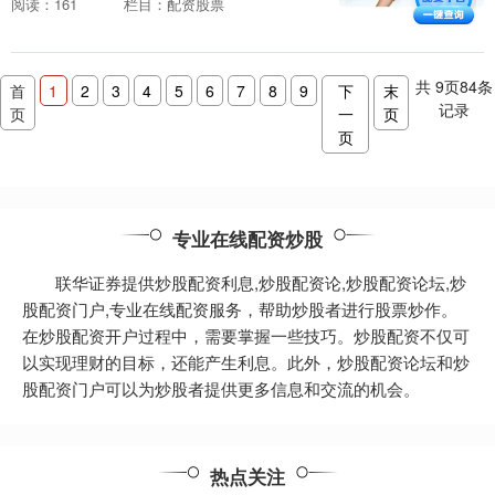
阅读：161
栏目：配资股票
险，因此在参与之前了解其运作方式至关
重要。 **配资的....
共
9
页
84
条
首
1
2
3
4
5
6
7
8
9
下
末
记录
页
一
页
页
专业在线配资炒股
联华证券提供炒股配资利息,炒股配资论,炒股配资论坛,炒
股配资门户,专业在线配资服务，帮助炒股者进行股票炒作。
在炒股配资开户过程中，需要掌握一些技巧。炒股配资不仅可
以实现理财的目标，还能产生利息。此外，炒股配资论坛和炒
股配资门户可以为炒股者提供更多信息和交流的机会。
热点关注