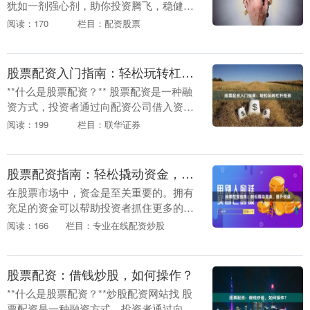
犹如一剂强心剂，助你投资腾飞，稳健获
利。 **放大收益，提升投资效率** 股票配
阅读：170
栏目：配资股票
资通过杠杆效应，放大你的投资资金，让
你以更小....
股票配资入门指南：轻松玩转杠杆投资
**什么是股票配资？** 股票配资是一种融
资方式，投资者通过向配资公司借入资
金，以放大自己的投资本金，从而提高投
阅读：199
栏目：联华证券
资收益。配资公司通常会提供1:1到1:10不
等的....
股票配资指南：轻松撬动资金，提升收益
在股票市场中，资金是至关重要的。拥有
充足的资金可以帮助投资者抓住更多的投
资机会正规配资线上炒股门户，从而提升
阅读：166
栏目：专业在线配资炒股
收益。然而，对于资金有限的投资者来
说，股票配资是一个....
股票配资：借钱炒股，如何操作？
**什么是股票配资？**炒股配资网站找 股
票配资是一种融资方式，投资者通过向配