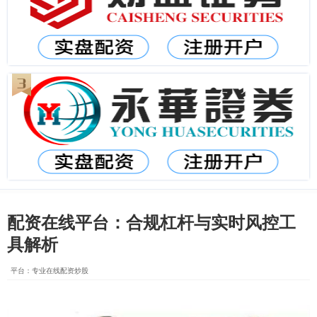
配资在线平台：合规杠杆与实时风控工
具解析
平台：专业在线配资炒股