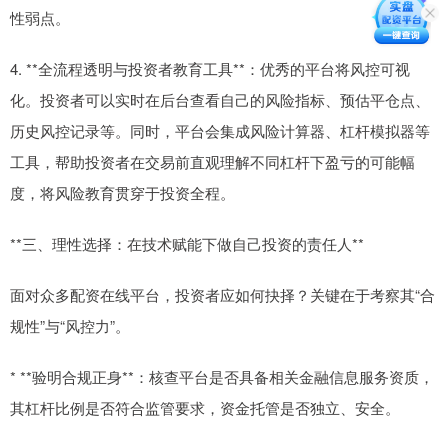
性弱点。
4. **全流程透明与投资者教育工具**：优秀的平台将风控可视
化。投资者可以实时在后台查看自己的风险指标、预估平仓点、
历史风控记录等。同时，平台会集成风险计算器、杠杆模拟器等
工具，帮助投资者在交易前直观理解不同杠杆下盈亏的可能幅
度，将风险教育贯穿于投资全程。
**三、理性选择：在技术赋能下做自己投资的责任人**
面对众多配资在线平台，投资者应如何抉择？关键在于考察其“合
规性”与“风控力”。
* **验明合规正身**：核查平台是否具备相关金融信息服务资质，
其杠杆比例是否符合监管要求，资金托管是否独立、安全。