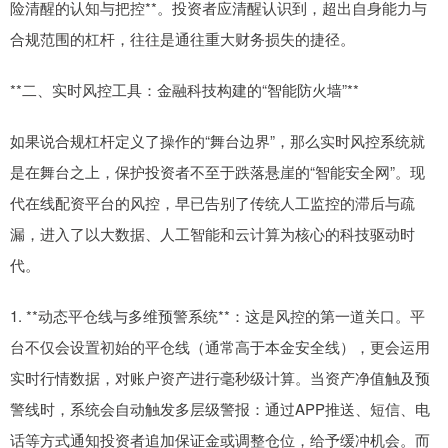
险清醒的认知与把控**。投资者应清醒认识到，超出自身能力与
合规范围的杠杆，往往是通往重大财务损失的捷径。
**二、实时风控工具：金融科技构建的“智能防火墙”**
如果说合规杠杆定义了操作的“舞台边界”，那么实时风控系统就
是在舞台之上，保护投资者不至于跌落悬崖的“智能安全网”。现
代在线配资平台的风控，早已告别了传统人工监控的滞后与疏
漏，进入了以大数据、人工智能和云计算为核心的科技驱动时
代。
1. **动态平仓线与多维预警系统**：这是风控的第一道关口。平
台不仅会设置初始的平仓线（通常高于本金安全线），更会运用
实时行情数据，对账户资产进行毫秒级计算。当资产净值触及预
警线时，系统会自动触发多层级警报：通过APP推送、短信、电
话等方式通知投资者追加保证金或调整仓位，给予缓冲机会。而