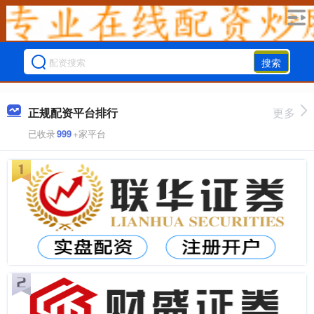
搜索
正规配资平台排行
更多
已收录
999
+家平台