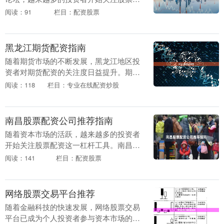
资这一杠杆工具，以期放大收益。然而，
阅读：91
栏目：配资股票
面对市场上众多的配资公司，许多投资者
不禁困惑：“保定....
黑龙江期货配资指南
随着期货市场的不断发展，黑龙江地区投
资者对期货配资的关注度日益提升。期货
配资作为一种资金杠杆工具炒股配资论
阅读：118
栏目：专业在线配资炒股
坛，能够放大投资收益，但同时也伴随着
较高风险。本文将为....
南昌股票配资公司推荐指南
随着资本市场的活跃，越来越多的投资者
开始关注股票配资这一杠杆工具。南昌作
为江西省的金融中心，配资公司数量众
阅读：141
栏目：配资股票
多，但质量参差不齐。本文将为您提供一
份实用的南昌股票配....
网络股票交易平台推荐
随着金融科技的快速发展，网络股票交易
平台已成为个人投资者参与资本市场的主