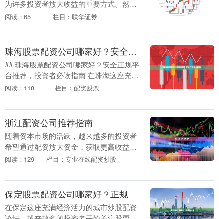
为许多投资者放大收益的重要方式。然
而，面对市场上众多的配资平台，如何选
阅读：65
栏目：联华证券
择一家正规、安全、专业的平台，成为投
资者必须谨慎对待的....
珠海股票配资公司哪家好？安全正规平台推荐
## 珠海股票配资公司哪家好？安全正规平
台推荐，投资者必读指南 在珠海这座充满
活力的经济特区，随着股市波动带来的机
阅读：118
栏目：配资股票
遇，越来越多的投资者开始关注股票配资
这一杠杆工....
浙江配资公司推荐指南
随着资本市场的活跃，越来越多的投资者
希望通过配资放大资金，获取更高收益。
浙江作为中国经济发达省份，配资公司数
阅读：129
栏目：专业在线配资炒股
量众多，但质量参差不齐。本文为您提供
一份实用的浙江配....
保定股票配资公司哪家好？正规安全平台推荐
在保定这座充满经济活力的城市炒股配资
论坛，越来越多的投资者开始关注股票配