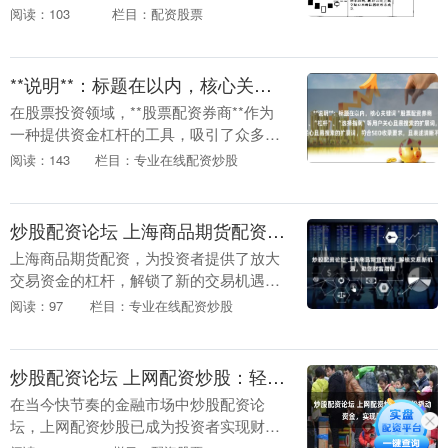
流渠道。对于新手和资深投资者而言，选
阅读：103
栏目：配资股票
择一个安全、便捷、费用合理的交易平台
至关重要。本文将....
**说明**：标题在以内，核心关键词“股票配资券商”前置，并加入了“安全”、“杠杆”、“选择指南”等用户关心且易搜索的扩展词，符合SEO收录要求，且表述清晰不重复。
在股票投资领域，**股票配资券商**作为
一种提供资金杠杆的工具，吸引了众多希
望放大收益的投资者。然而，高杠杆意味
阅读：143
栏目：专业在线配资炒股
着高风险，如何在追求收益的同时确保资
金**安全*....
炒股配资论坛 上海商品期货配资：解锁交易新机遇，助您财富增值
上海商品期货配资，为投资者提供了放大
交易资金的杠杆，解锁了新的交易机遇。
通过配资炒股配资论坛，投资者可以以较
阅读：97
栏目：专业在线配资炒股
小的本金撬动更大的资金，从而提升交易
收益。 **配资....
炒股配资论坛 上网配资炒股：轻松撬动资金，实现财富梦想
在当今快节奏的金融市场中炒股配资论
坛，上网配资炒股已成为投资者实现财富
梦想的便捷途径。配资平台提供资金杠