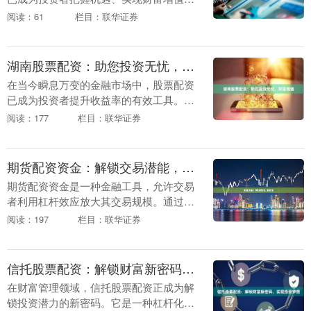
重要工具。德阳股票配资凭借其专业的服
阅读：61
栏目：联华证券
务和灵活的方案，为投资者提供了一条便
捷高效的投资途径....
湖南股票配资：助您投资无忧，财富增值
在当今瞬息万变的金融市场中，股票配资
已成为投资者提升收益率的有效工具。湖
南股票配资平台为您提供专业、便捷的配
阅读：177
栏目：联华证券
资服务，助您投资无忧，财富增值。 **专
业团队，安全....
期货配资资金：解锁交易潜能，助你致富
期货配资资金是一种金融工具，允许交易
者利用杠杆效应放大其交易规模。通过使
用配资资金，交易者可以增加其潜在利
阅读：197
栏目：联华证券
润，同时也能放大其潜在损失。 **配资资
金的优势：**....
信托股票配资：解锁财富新密码，实现投资梦想
在财富管理领域，信托股票配资正成为解
锁投资潜力的新密码。它是一种杠杆化的