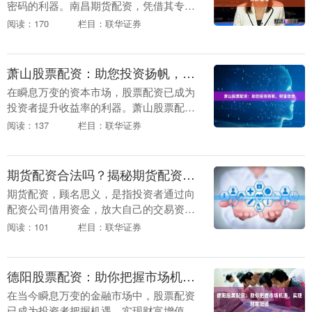
密码的利器。南昌期货配资，凭借其专业
性、安全性、高收益性，正吸引着越来越
阅读：170
栏目：联华证券
多的投资者加入。 南昌期货配资平台提供
资金杠杆，让投....
萧山股票配资：助您投资扬帆，财富倍增
在瞬息万变的资本市场，股票配资已成为
投资者提升收益率的利器。萧山股票配
资，凭借其专业团队和完善的风控体系，
阅读：137
栏目：联华证券
为投资者提供安全可靠的配资服务。 **优
势显著，助力投....
期货配资合法吗？揭秘期货配资的真实面貌
期货配资，顾名思义，是指投资者通过向
配资公司借用资金，放大自己的交易资金
规模，从而提高交易收益的一种方式。然
阅读：101
栏目：联华证券
而，期货配资是否合法一直备受争议。 **
法律规定**....
德阳股票配资：助你把握市场机遇，实现财富增值
在当今瞬息万变的金融市场中，股票配资
已成为投资者把握机遇、实现财富增值的