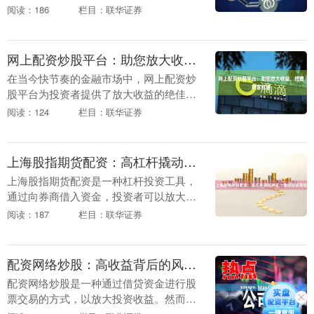
投资工具，允许投资者利用信托公司提供
阅读：186
栏目：联华证券
的资金，以更高的比例投资于股票市场。
信托股票配资的....
网上配资炒股平台：助您放大收益，把握财富机遇
在当今快节奏的金融市场中，网上配资炒
股平台为投资者提供了放大收益的绝佳机
会。这些平台允许投资者使用杠杆资金进
阅读：124
栏目：联华证券
行交易，从而提高潜在回报率。 **杠杆的
优势** 杠....
上海股指期货配资：高杠杆撬动财富，谨慎投资需知
上海股指期货配资是一种杠杆投资工具，
通过向券商借入资金，投资者可以放大自
己的投资资金，从而撬动更大的收益。然
阅读：187
栏目：联华证券
而，高杠杆也意味着更高的风险，投资者
在参与配资交易前....
配资网络炒股：高收益背后的风险揭秘
配资网络炒股是一种通过借贷资金进行股
票交易的方式，以放大投资收益。然而，
高收益的背后往往隐藏着巨大的风险。 **